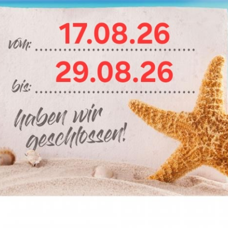
bei Schuh-Theurer
de, News, Schuhpflegetipps und aktuelle
-Shop zeigen können, lohnt es sich
chen und bequemen Schuhen in hoher Qualität
und internationaler Schuh-Hersteller.
e Beratung auf höchstem Niveau.