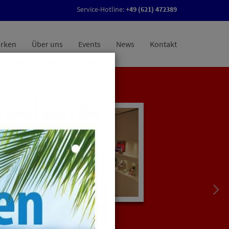
Service-Hotline:
+49 (621) 472389
rken
Über uns
Events
News
Kontakt