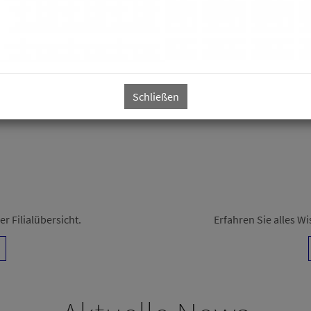
entspannter Einkaufsatmosphäre.
u dürfen!
Schließen
r Filialübersicht.
Erfahren Sie alles 