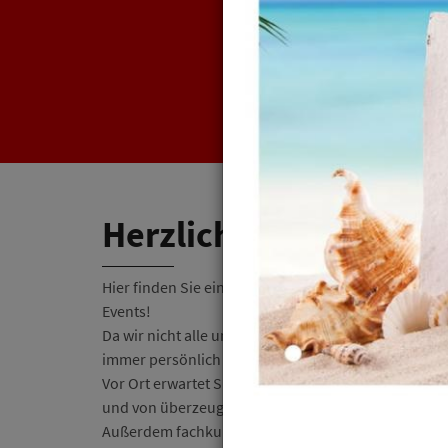
Herzlich Willkommen 
Hier finden Sie eine Auswahl unserer Angebote, Mo
Events!
Da wir nicht alle unsere Modelle in unserem Online
immer persönlich bei uns vorbeizuschauen.
Vor Ort erwartet Sie eine große Auswahl an modis
und von überzeugender Passform vieler nationaler 
Außerdem fachkundige Mitarbeiter und individuell