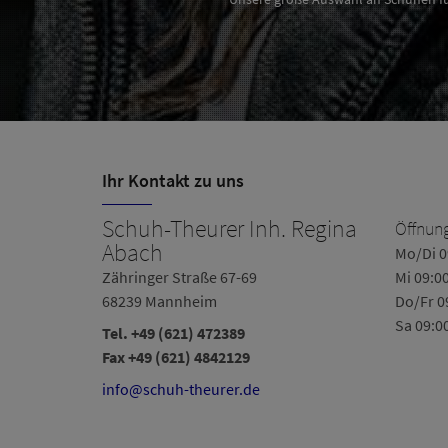
Ihr Kontakt zu uns
Schuh-Theurer Inh. Regina
Öffnung
Abach
0-18:00
Mo/Di 0
Zähringer Straße 67-69
Mi 09:0
68239 Mannheim
Do/Fr 0
Sa 09:0
Tel.
+49 (621) 472389
Fax +49 (621) 4842129
info@schuh-theurer.de