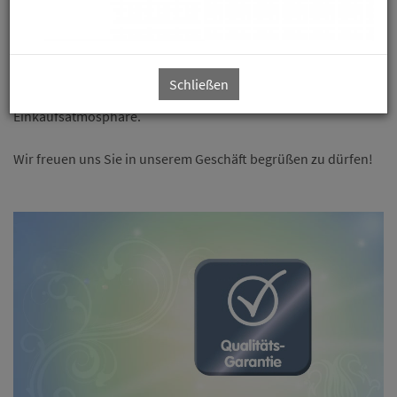
und von überzeugender Passform vieler nationaler und
internationaler Schuh-Hersteller.
Außerdem fachkundige Mitarbeiter und individuelle Beratung
auf höchstem Niveau.
Schließen
Genießen Sie eine Tasse Kaffee oder Espresso in entspannter
Einkaufsatmosphäre.
Wir freuen uns Sie in unserem Geschäft begrüßen zu dürfen!