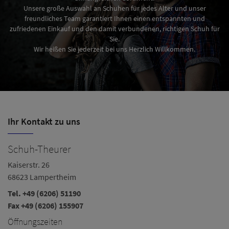
Unsere große Auswahl an Schuhen für jedes Alter und unser
freundliches Team garantiert Ihnen einen entspannten und
zufriedenen Einkauf und den damit verbundenen, richtigen Schuh für
Sie.
Wir heißen Sie jederzeit bei uns Herzlich Willkommen.
Ihr Kontakt zu uns
Schuh-Theurer
S
Kaiserstr. 26
Zä
68623 Lampertheim
6
Tel.
+49 (6206) 51190
Te
Fax +49 (6206) 155907
Fa
Öffnungszeiten
i