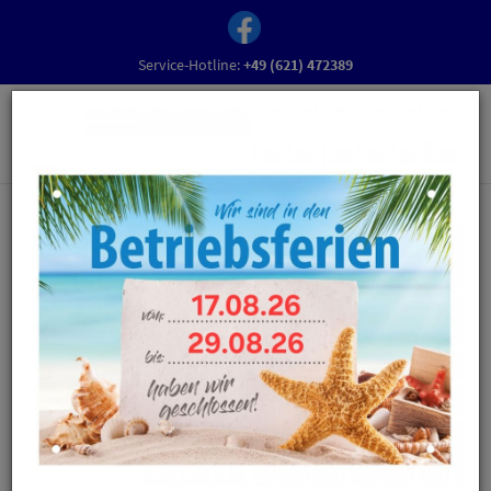
Service-Hotline:
+49 (621) 472389
Herzlich Willkommen bei Schuh-
Theurer
Hier finden Sie eine Auswahl unserer Angebote, Mode, News,
Schuhpflegetipps und aktuelle Events!
Da wir nicht alle unsere Modelle in unserem Online-Shop
zeigen können, lohnt es sich
immer persönlich bei uns vorbeizuschauen.
Vor Ort erwartet Sie eine große Auswahl an modischen und
bequemen Schuhen in hoher Qualität