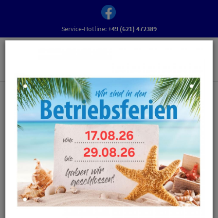
Service-Hotline:
+49 (621) 472389
Herzlich Willkommen bei Schuh-
Theurer
Hier finden Sie eine Auswahl unserer Angebote, Mode, News,
Schuhpflegetipps und aktuelle Events!
Da wir nicht alle unsere Modelle in unserem Online-Shop
zeigen können, lohnt es sich
immer persönlich bei uns vorbeizuschauen.
Vor Ort erwartet Sie eine große Auswahl an modischen und
bequemen Schuhen in hoher Qualität