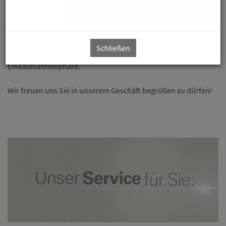
und von überzeugender Passform vieler nationaler und
internationaler Schuh-Hersteller.
Außerdem fachkundige Mitarbeiter und individuelle Beratung
auf höchstem Niveau.
Schließen
Genießen Sie eine Tasse Kaffee oder Espresso in entspannter
Einkaufsatmosphäre.
Wir freuen uns Sie in unserem Geschäft begrüßen zu dürfen!