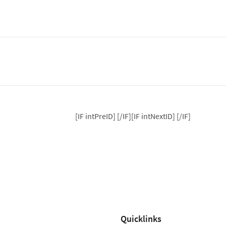
[IF intPreID]
[/IF][IF intNextID]
[/IF]
Quicklinks