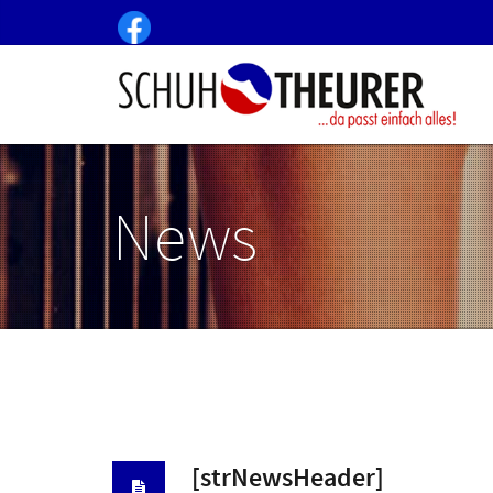
News
[strNewsHeader]