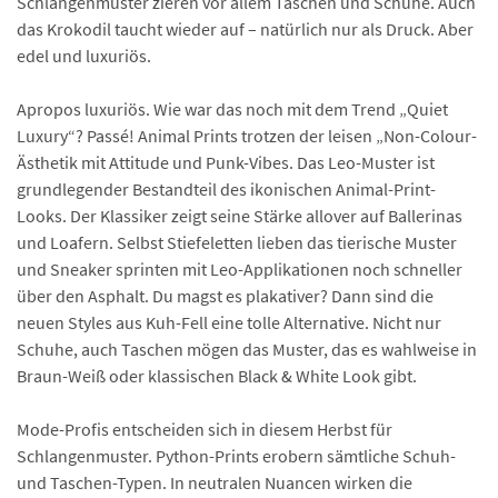
Schlangenmuster zieren vor allem Taschen und Schuhe. Auch
das Krokodil taucht wieder auf – natürlich nur als Druck. Aber
edel und luxuriös.
Apropos luxuriös. Wie war das noch mit dem Trend „Quiet
Luxury“? Passé! Animal Prints trotzen der leisen „Non-Colour-
Ästhetik mit Attitude und Punk-Vibes. Das Leo-Muster ist
grundlegender Bestandteil des ikonischen Animal-Print-
Looks. Der Klassiker zeigt seine Stärke allover auf Ballerinas
und Loafern. Selbst Stiefeletten lieben das tierische Muster
und Sneaker sprinten mit Leo-Applikationen noch schneller
über den Asphalt. Du magst es plakativer? Dann sind die
neuen Styles aus Kuh-Fell eine tolle Alternative. Nicht nur
Schuhe, auch Taschen mögen das Muster, das es wahlweise in
Braun-Weiß oder klassischen Black & White Look gibt.
Mode-Profis entscheiden sich in diesem Herbst für
Schlangenmuster. Python-Prints erobern sämtliche Schuh-
und Taschen-Typen. In neutralen Nuancen wirken die