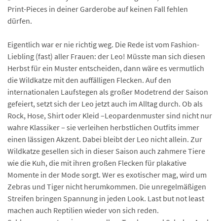
Print-Pieces in deiner Garderobe auf keinen Fall fehlen
dürfen.
Eigentlich war er nie richtig weg. Die Rede ist vom Fashion-
Liebling (fast) aller Frauen: der Leo! Müsste man sich diesen
Herbst für ein Muster entscheiden, dann wäre es vermutlich
die Wildkatze mit den auffälligen Flecken. Auf den
internationalen Laufstegen als großer Modetrend der Saison
gefeiert, setzt sich der Leo jetzt auch im Alltag durch. Ob als
Rock, Hose, Shirt oder Kleid –Leopardenmuster sind nicht nur
wahre Klassiker – sie verleihen herbstlichen Outfits immer
einen lässigen Akzent. Dabei bleibt der Leo nicht allein. Zur
Wildkatze gesellen sich in dieser Saison auch zahmere Tiere
wie die Kuh, die mit ihren großen Flecken für plakative
Momente in der Mode sorgt. Wer es exotischer mag, wird um
Zebras und Tiger nicht herumkommen. Die unregelmäßigen
Streifen bringen Spannung in jeden Look. Last but not least
machen auch Reptilien wieder von sich reden.