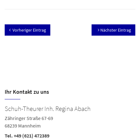
Vorheriger Eintrag
Nächster Eintrag
Ihr Kontakt zu uns
Schuh-Theurer Inh. Regina Abach
S
Zähringer Straße 67-69
Ka
68239 Mannheim
6
Tel.
+49 (621) 472389
Te