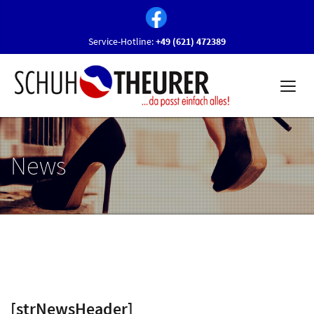
Service-Hotline:
+49 (621) 472389
News
[strNewsHeader]