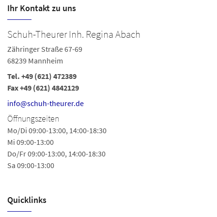
Ihr Kontakt zu uns
Schuh-Theurer Inh. Regina Abach
S
Zähringer Straße 67-69
Ka
68239 Mannheim
6
Tel.
+49 (621) 472389
Te
Fax +49 (621) 4842129
Fa
Ö
info@schuh-theurer.de
Mo
Öffnungszeiten
Sa
Mo/Di 09:00-13:00, 14:00-18:30
Mi 09:00-13:00
Do/Fr 09:00-13:00, 14:00-18:30
Sa 09:00-13:00
Quicklinks