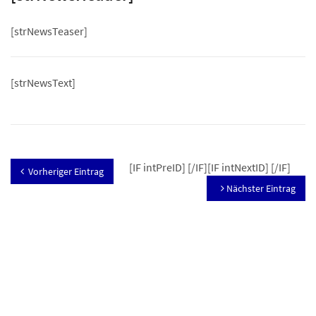
[strNewsTeaser]
[strNewsText]
[IF intPreID]
[/IF][IF intNextID]
[/IF]
Vorheriger Eintrag
Nächster Eintrag